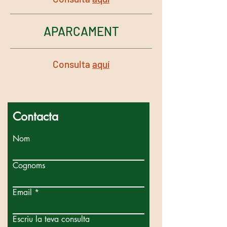
APARCAMENT
Consulta
aquí
Contacta
Nom
Cognoms
Email
Escriu la teva consulta