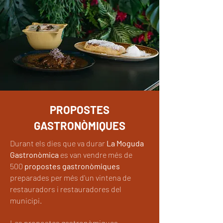
PROPOSTES
GASTRONÒMIQUES
Durant els dies que va durar
La Moguda
Gastronòmica
es van vendre més de
500
propostes gastronòmiques
preparades per més d'un vintena de
restauradors i restauradores del
municipi.
Les propostes gastronòmiques,