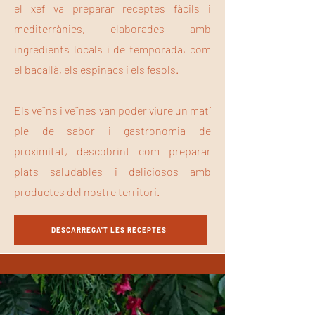
el xef va preparar receptes fàcils i
mediterrànies, elaborades amb
ingredients locals i de temporada, com
el bacallà, els espinacs i els fesols.
Els veïns i veïnes van poder viure un matí
ple de sabor i gastronomia de
proximitat, descobrint com preparar
plats saludables i deliciosos amb
productes del nostre territori.
DESCARREGA'T LES RECEPTES