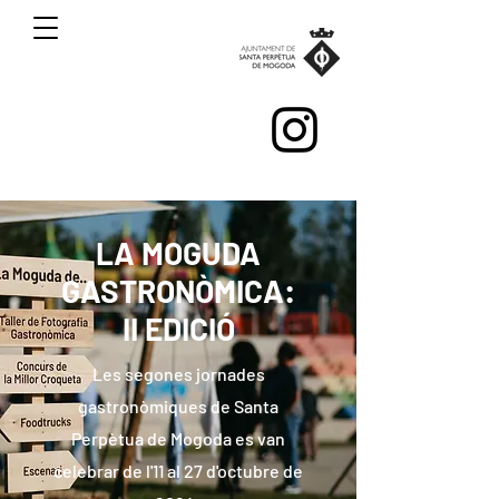
LA MOGUDA
GASTRONÒMICA:
II EDICIÓ
Les segones jornades
gastronòmiques de Santa
Perpètua de Mogoda es van
celebrar de l'11 al 27 d'octubre de