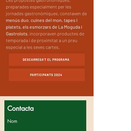
preparades especialment per les
jornades gastronòmiques, constaven de
menús duo
,
cuines del mon, tapes i
platets, els esmorzars de La Moguda i
Gastrolots
, incorporaven productes de
temporada i de proximitat a un preu
especial a les seves cartes.
DESCARREGA'T EL PROGRAMA
PARTICIPANTS 2024
Contacta
Nom